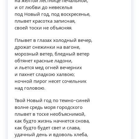
на желтой лестнице печальной,
и от любви до невеселья
под Новый год, под воскресенье,
плывет красотка записная,
своей тоски не объясняя.
Плывет в глазах холодный вечер,
дрожат снежинки на вагоне,
морозный ветер, бледный ветер
обтянет красные ладони,
и льется мед огней вечерних
и пахнет сладкою халвою;
ночной пирог несет сочельник
над головою.
Твой Новый год по темно-синей
волне средь моря городского
плывет в тоске необъяснимой,
как будто жизнь начнется снова,
как будто будет свет и слава,
удачный день и вдоволь хлеба,