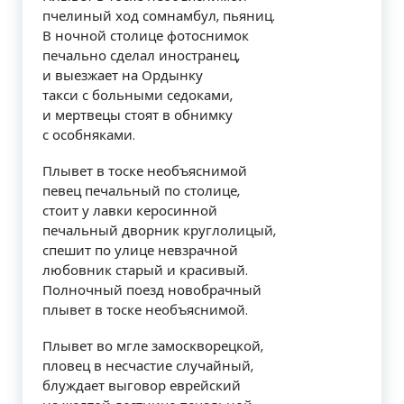
пчелиный ход сомнамбул, пьяниц.
В ночной столице фотоснимок
печально сделал иностранец,
и выезжает на Ордынку
такси с больными седоками,
и мертвецы стоят в обнимку
с особняками.
Плывет в тоске необъяснимой
певец печальный по столице,
стоит у лавки керосинной
печальный дворник круглолицый,
спешит по улице невзрачной
любовник старый и красивый.
Полночный поезд новобрачный
плывет в тоске необъяснимой.
Плывет во мгле замоскворецкой,
пловец в несчастие случайный,
блуждает выговор еврейский